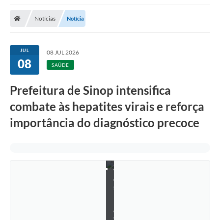
Notícias
Notícia
JUL
08 JUL 2026
08
SAÚDE
Prefeitura de Sinop intensifica
combate às hepatites virais e reforça
importância do diagnóstico precoce
F
o
t
o
:
W
e
s
l
l
e
y