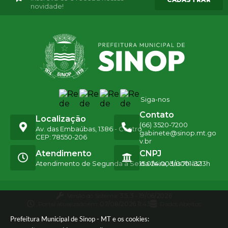
novidade!
Siga-nos
Contato
Localização
(66) 3520-7200
Av. das Embaúbas, 1386 - Centro
gabinete@sinop.mt.go
CEP: 78550-206
v.br
Atendimento
CNPJ
Atendimento de Segunda a Sexta-feira, das 7h às 13h
15.024.003/0001-32
Versão do Sistema:
3.5.3 - 19/06/2026
Portal atualizado em:
07/08/2026 11:43
Dados Abertos
Prefeitura Municipal de Sinop - MT e os cookies: