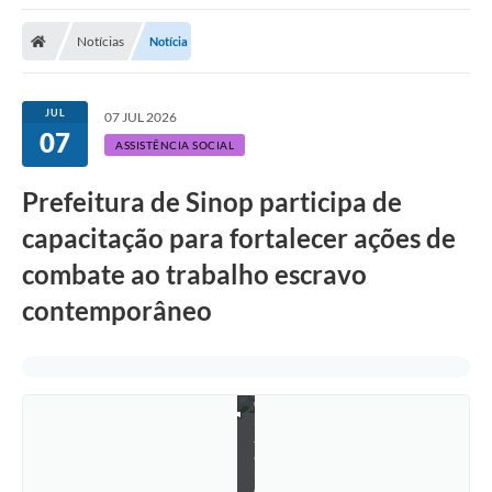
Notícias
Notícia
JUL
07 JUL 2026
07
ASSISTÊNCIA SOCIAL
Prefeitura de Sinop participa de
capacitação para fortalecer ações de
combate ao trabalho escravo
contemporâneo
F
o
t
o
:
J
a
n
e