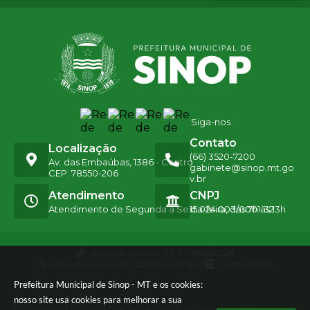
Siga-nos
Contato
Localização
(66) 3520-7200
Av. das Embaúbas, 1386 - Centro
gabinete@sinop.mt.go
CEP: 78550-206
v.br
Atendimento
CNPJ
Atendimento de Segunda a Sexta-feira, das 7h às 13h
15.024.003/0001-32
Versão do Sistema:
3.5.3 - 19/06/2026
Portal atualizado em:
05/08/2026 18:23
Dados Abertos
Prefeitura Municipal de Sinop - MT e os cookies:
nosso site usa cookies para melhorar a sua
© Copyright Instar - 2006-2026. Todos os direitos