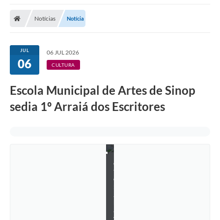
Notícias
Notícia
JUL
06 JUL 2026
06
CULTURA
Escola Municipal de Artes de Sinop
sedia 1º Arraiá dos Escritores
F
o
t
o
:
J
h
a
y