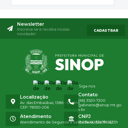
Newsletter
Inscreva-se e receba nossas
CADASTRAR
novidade!
Siga-nos
Contato
Localização
(66) 3520-7200
Av. das Embaúbas, 1386 - Centro
gabinete@sinop.mt.go
CEP: 78550-206
v.br
Atendimento
CNPJ
Atendimento de Segunda a Sexta-feira, das 7h às 13h
15.024.003/0001-32