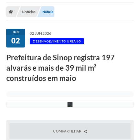
Notícias
Notícia
JUN
02 JUN 2026
02
DESENVOLVIMENTO URBANO
D
Prefeitura de Sinop registra 197
i
v
alvarás e mais de 39 mil m²
u
l
construídos em maio
g
a
ç
ã
o
COMPARTILHAR