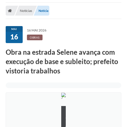
Notícias
Notícia
MAI
16 MAI 2026
16
OBRAS
Obra na estrada Selene avança com
execução de base e subleito; prefeito
vistoria trabalhos
K
a
r
o