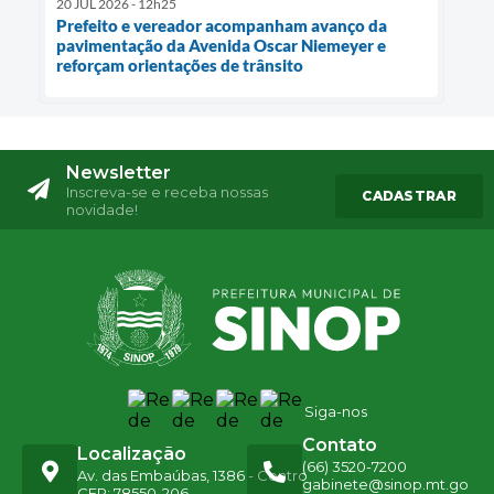
20 JUL 2026 - 12h25
Prefeito e vereador acompanham avanço da
pavimentação da Avenida Oscar Niemeyer e
reforçam orientações de trânsito
Newsletter
Inscreva-se e receba nossas
CADASTRAR
novidade!
Siga-nos
Contato
Localização
(66) 3520-7200
Av. das Embaúbas, 1386 - Centro
gabinete@sinop.mt.go
CEP: 78550-206