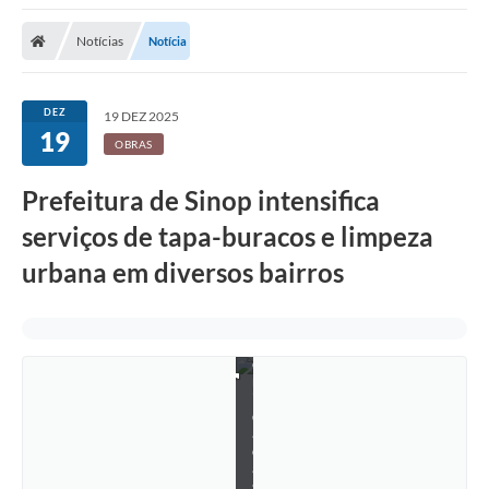
F
o
Notícias
Notícia
t
o
:
R
DEZ
19 DEZ 2025
o
19
n
OBRAS
e
i
r
Prefeitura de Sinop intensifica
C
o
serviços de tapa-buracos e limpeza
r
r
urbana em diversos bairros
ê
a
/
A
v
e
n
i
d
a
d
a
s