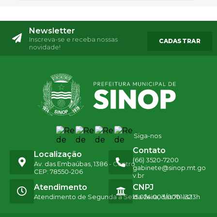
Newsletter
Inscreva-se e receba nossas
CADASTRAR
novidade!
Siga-nos
Contato
Localização
(66) 3520-7200
Av. das Embaúbas, 1386 - Centro
gabinete@sinop.mt.go
CEP: 78550-206
v.br
Atendimento
CNPJ
Atendimento de Segunda a Sexta-feira, das 7h às 13h
15.024.003/0001-32