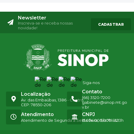
Newsletter
Inscreva-se e receba nossas
CADASTRAR
novidade!
Siga-nos
Contato
Localização
(66) 3520-7200
Av. das Embaúbas, 1386 - Centro
gabinete@sinop.mt.go
CEP: 78550-206
v.br
Atendimento
CNPJ
Atendimento de Segunda a Sexta-feira, das 7h às 13h
15.024.003/0001-32