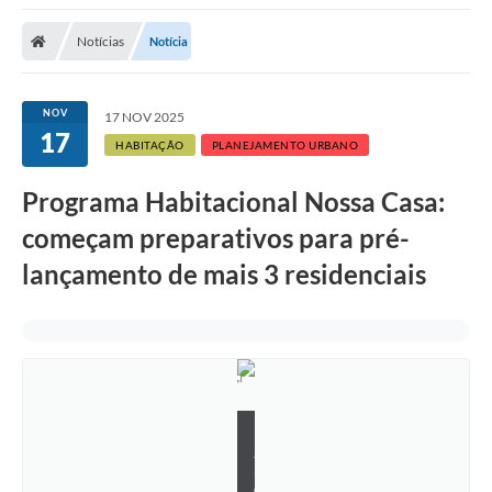
Notícias
Notícia
NOV
17 NOV 2025
17
HABITAÇÃO
PLANEJAMENTO URBANO
Programa Habitacional Nossa Casa:
começam preparativos para pré-
lançamento de mais 3 residenciais
K
a
r
o