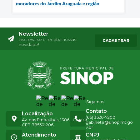
moradores do Jardim Araguaia e região
Newsletter
Inscreva-se e receba nossas
CADASTRAR
novidade!
Siga-nos
Contato
Localização
(66) 3520-7200
Av. das Embaúbas, 1386 - Centro
gabinete@sinop.mt.go
CEP: 78550-206
v.br
Atendimento
CNPJ