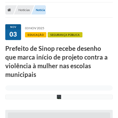
Notícias
Notícia
NOV
03 NOV 2025
03
EDUCAÇÃO
SEGURANÇA PÚBLICA
Prefeito de Sinop recebe desenho
M
que marca início de projeto contra a
a
r
violência à mulher nas escolas
i
a
municipais
J
ú
l
i
a