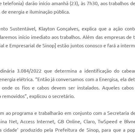
telefonia) darão início amanhã (23), às 7h30, aos trabalhos de
de energia e iluminação pública.
o Sustentável, Klayton Gonçalves, explica que a ação conte
 daremos início imediato aos trabalhos. Além das empresas de 
ial e Empresarial de Sinop] estão juntos conosco e fará a inte
inária 3.084/2022 que determina a identificação do cabeam
nergia elétrica. “Então já conversamos com a Energisa, ela d
onde os fios e cabos devem ser instalados. Aqueles cabos 
 removidos”, explicou o secretário.
m ao programa e trabalharão em conjunto com a Secretaria d
ina Net, Access Internet, GB Online, Claro, TwSpeed e Blv
 cidade’ produzido pela Prefeitura de Sinop, para que a pop