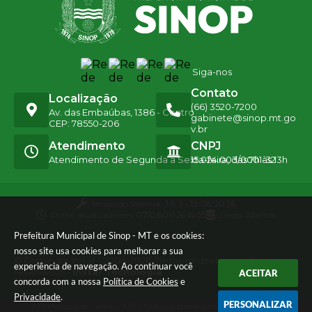
Siga-nos
Contato
Localização
(66) 3520-7200
Av. das Embaúbas, 1386 - Centro
gabinete@sinop.mt.go
CEP: 78550-206
v.br
Atendimento
CNPJ
Atendimento de Segunda a Sexta-feira, das 7h às 13h
15.024.003/0001-32
Versão do Sistema:
3.5.3 - 19/06/2026
Portal atualizado em:
07/08/2026 14:55
Dados Abertos
Prefeitura Municipal de Sinop - MT e os cookies:
nosso site usa cookies para melhorar a sua
© Copyright Instar - 2006-2026. Todos os direitos
experiência de navegação. Ao continuar você
reservados -
Instar Tecnologia
ACEITAR
concorda com a nossa
Política de Cookies
e
Privacidade
.
PERSONALIZAR