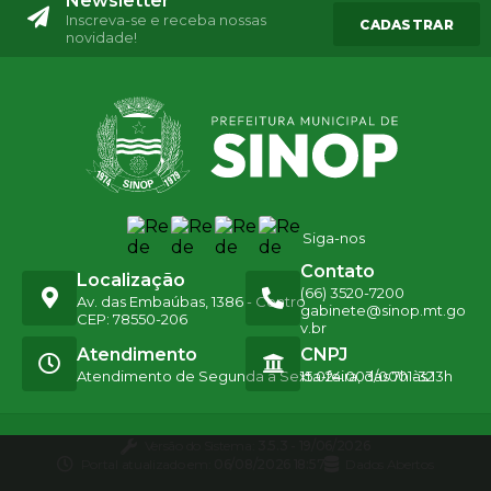
Newsletter
Inscreva-se e receba nossas
CADASTRAR
novidade!
Siga-nos
Contato
Localização
(66) 3520-7200
Av. das Embaúbas, 1386 - Centro
gabinete@sinop.mt.go
CEP: 78550-206
v.br
Atendimento
CNPJ
Atendimento de Segunda a Sexta-feira, das 7h às 13h
15.024.003/0001-32
Versão do Sistema:
3.5.3 - 19/06/2026
Portal atualizado em:
06/08/2026 18:57
Dados Abertos