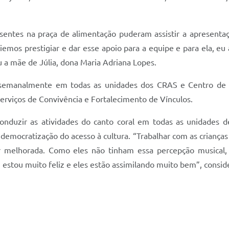
entes na praça de alimentação puderam assistir a apresentaçã
iemos prestigiar e dar esse apoio para a equipe e para ela, e
u a mãe de Júlia, dona Maria Adriana Lopes.
re semanalmente em todas as unidades dos CRAS e Centro d
 Serviços de Convivência e Fortalecimento de Vínculos.
conduzir as atividades do canto coral em todas as unidades d
emocratização do acesso à cultura. “Trabalhar com as crianças 
ser melhorada. Como eles não tinham essa percepção musica
 estou muito feliz e eles estão assimilando muito bem”, consi