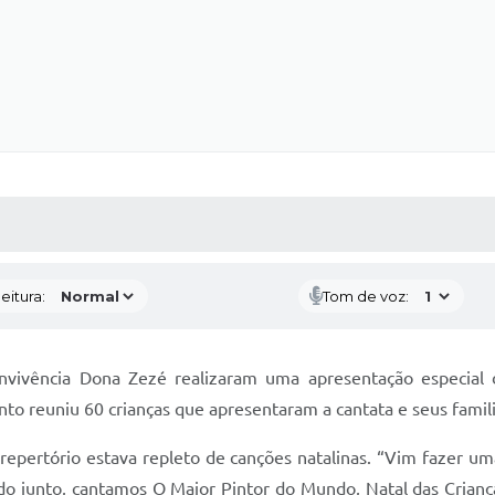
 MÍDIAS
RECEBA NOTÍCIAS
eitura:
Tom de voz:
ivência Dona Zezé realizaram uma apresentação especial de 
 reuniu 60 crianças que apresentaram a cantata e seus famil
o repertório estava repleto de canções natalinas. “Vim fazer 
 junto, cantamos O Maior Pintor do Mundo, Natal das Criança