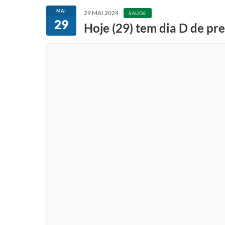
MAI
29 MAI 2024
SAÚDE
29
Hoje (29) tem dia D de pr