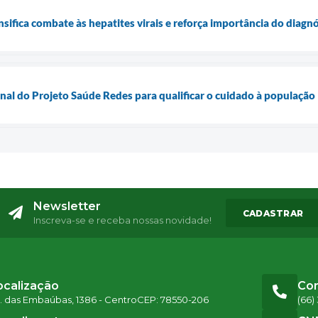
nsifica combate às hepatites virais e reforça importância do diagn
onal do Projeto Saúde Redes para qualificar o cuidado à população
Newsletter
CADASTRAR
Inscreva-se e receba nossas novidade!
ocalização
Co
. das Embaúbas, 1386 - Centro
CEP: 78550-206
(66)