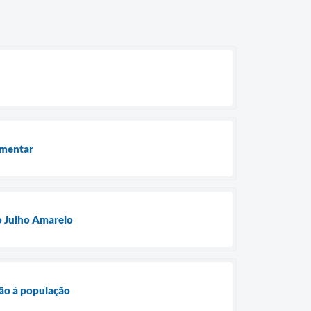
amentar
 o Julho Amarelo
ção à população