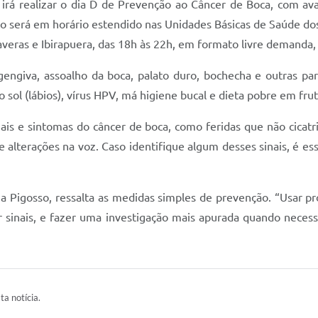
e irá realizar o dia D de Prevenção ao Câncer de Boca, com av
o será em horário estendido nas Unidades Básicas de Saúde dos 
rimaveras e Ibirapuera, das 18h às 22h, em formato livre deman
gengiva, assoalho da boca, palato duro, bochecha e outras part
ao sol (lábios), vírus HPV, má higiene bucal e dieta pobre em f
ais e sintomas do câncer de boca, como feridas que não cicat
 e alterações na voz. Caso identifique algum desses sinais, é 
 Pigosso, ressalta as medidas simples de prevenção. “Usar pro
tar sinais, e fazer uma investigação mais apurada quando neces
ta notícia.