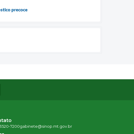
óstico precoce
ntato
 3520-7200
gabinete@sinop.mt.gov.br