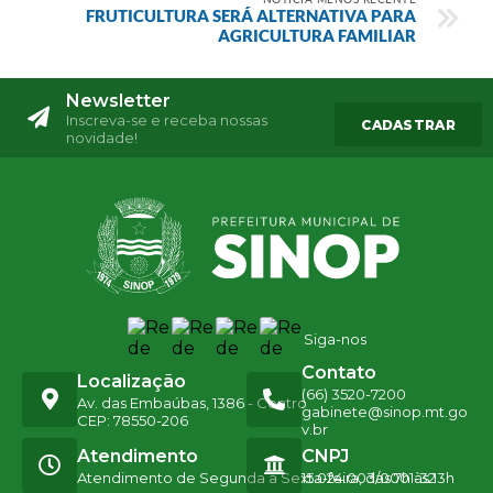
FRUTICULTURA SERÁ ALTERNATIVA PARA
AGRICULTURA FAMILIAR
Newsletter
Inscreva-se e receba nossas
CADASTRAR
novidade!
Siga-nos
Contato
Localização
(66) 3520-7200
Av. das Embaúbas, 1386 - Centro
gabinete@sinop.mt.go
CEP: 78550-206
v.br
Atendimento
CNPJ
Atendimento de Segunda a Sexta-feira, das 7h às 13h
15.024.003/0001-32