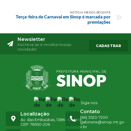
NOTÍCIA MENOS RECENTE
Terça-feira de Carnaval em Sinop é marcada por
premiações
Newsletter
Inscreva-se e receba nossas
CADASTRAR
novidade!
Siga-nos
Contato
Localização
(66) 3520-7200
Av. das Embaúbas, 1386 - Centro
gabinete@sinop.mt.go
CEP: 78550-206
v.br