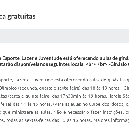
a gratuitas
 MÍDIAS
RECEBA NOTÍCIAS
e Esporte, Lazer e Juventude está oferecendo aulas de ginás
starão disponíveis nos seguintes locais: <br> <br> -Ginási
sporte, Lazer e Juventude está oferecendo aulas de ginástica g
 Olímpico (segunda, quarta e sexta-feira) das 18 às 19 horas. -Gi
s (terça e quinta-feira) das 17h30min às 19 horas. -Igreja São
feira) das 14 às 15 horas. (Para as aulas no Clube dos Idosos,
o que ministrará as aulas. Não é necessário fazer inscrições,
os, todas as sextas-feiras das 15 às 16 horas. Maiores informa