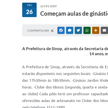
FEV
26 FEV 2009
26
Começam aulas de ginástic
COMPARTILHAR
FACEBOOK
MESSENGER
TWITTER
WHATSAPP
OUTRAS
A Prefeitura de Sinop, através da Secretaria d
14 anos, e
A Prefeitura de Sinop, através da Secretaria de E
estarão disponíveis nos seguintes locais: -Ginásio
das 17h30min às 18h30min. -Ginásio Jardim Violeta
horas. -Clube dos Idosos (segunda, quarta e sexta-
ao clube) Cada pólo terá um professor capacitad
oferecidas aulas de artesanato no Clube dos Idos
pelo telefone 3511-1880.