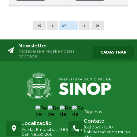
Newsletter
Inscreva-se e receba nossas
CADASTRAR
novidade!
Siga-nos
Contato
Localização
(66) 3520-7200
Av. das Embaúbas, 1386 - Centro
gabinete@sinop.mt.go
CEP: 78550-206
v.br