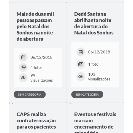
Mais de duas mil
Dedé Santana
pessoas passam
abrilhanta noite
pelo Natal dos
de abertura do
Sonhos na noite
Natal dos Sonhos
de abertura
06/12/2018
06/12/2018
1 foto
4 fotos
103
99
visualizações
visualizações
SEM CATEGORIA
SEM CATEGORIA
CAPS realiza
Eventos e festivais
confraternização
marcam
para os pacientes
encerramento de
calendário