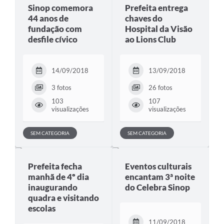
Sinop comemora
Prefeita entrega
44 anos de
chaves do
fundação com
Hospital da Visão
desfile cívico
ao Lions Club
14/09/2018
13/09/2018
3 fotos
26 fotos
103
107
visualizações
visualizações
SEM CATEGORIA
SEM CATEGORIA
Prefeita fecha
Eventos culturais
manhã de 4º dia
encantam 3ª noite
inaugurando
do Celebra Sinop
quadra e visitando
escolas
11/09/2018