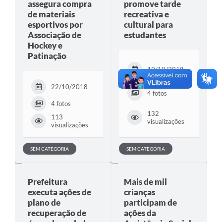
assegura compra
promove tarde
de materiais
recreativa e
esportivos por
cultural para
Associação de
estudantes
Hockey e
Patinação
19/10/2018
22/10/2018
4 fotos
4 fotos
132
113
visualizações
visualizações
SEM CATEGORIA
SEM CATEGORIA
Prefeitura
Mais de mil
executa ações de
crianças
plano de
participam de
recuperação de
ações da