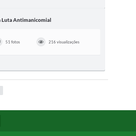
a Luta Antimanicomial
51 fotos
216 visualizações