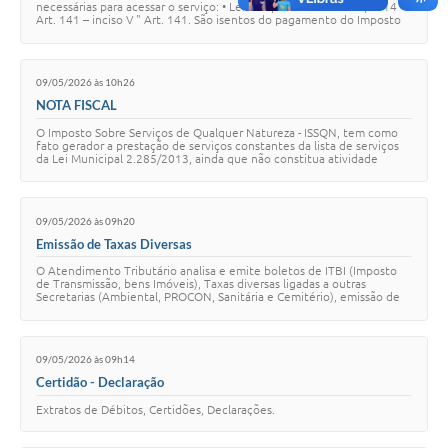
necessárias para acessar o serviço: • Lei complementar n° 109/2014 –
Art. 141 – inciso V " Art. 141. São isentos do pagamento do Imposto
Predial e Territorial U…
09/05/2026 às 10h26
NOTA FISCAL
O Imposto Sobre Serviços de Qualquer Natureza - ISSQN, tem como
fato gerador a prestação de serviços constantes da lista de serviços
da Lei Municipal 2.285/2013, ainda que não constitua atividade
preponderante do prestad…
09/05/2026 às 09h20
Emissão de Taxas Diversas
O Atendimento Tributário analisa e emite boletos de ITBI (Imposto
de Transmissão, bens Imóveis), Taxas diversas ligadas a outras
Secretarias (Ambiental, PROCON, Sanitária e Cemitério), emissão de
impostos diversos (IRRF,…
09/05/2026 às 09h14
Certidão - Declaração
Extratos de Débitos, Certidões, Declarações.