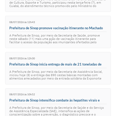
de Cultura, Esporte e Turismo, participou nesta terça-feira (7), em
Cuiabá, do atendimento técnico promovido pelo Ministério do
Turismo (MTur). A inic…
08/07/2026 às 12h43
Prefeitura de Sinop promove vacinação itinerante no Machado
Vitória Régia neste sábado (11)
A Prefeitura de Sinop, por meio da Secretaria de Saúde, promove
neste sábado (11) mais uma ação de vacinação itinerante para
facilitar o acesso da população aos imunizantes ofertados pelo
Sistema Único de Saúde (SUS). O …
08/07/2026 às 12h30
Prefeitura de Sinop inicia entrega de mais de 21 toneladas de
alimentos arrecadados na Exponorte 2026
A Prefeitura de Sinop, por meio da Secretaria de Assistência Social,
iniciou hoje (8) a entrega das 890 cestas básicas montadas com
alimentos arrecadados por meio da entrada solidária da Exponorte
2026. A primeira etapa …
08/07/2026 às 10h52
Prefeitura de Sinop intensifica combate às hepatites virais e
reforça importância do diagnóstico precoce
A Prefeitura de Sinop, por meio da Secretaria de Saúde e do Serviço
de Assistência Especializada (SAE), intensifica as ações de
conscientização sobre a prevenção, o diagnóstico precoce e o