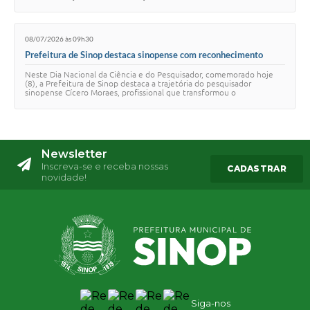
tratamento das hepatites virais…
08/07/2026 às 09h30
Prefeitura de Sinop destaca sinopense com reconhecimento
internacional no Dia da Ciência e do Pesquisador
Neste Dia Nacional da Ciência e do Pesquisador, comemorado hoje
(8), a Prefeitura de Sinop destaca a trajetória do pesquisador
sinopense Cícero Moraes, profissional que transformou o
conhecimento desenvolvido na cidade e…
Newsletter
Inscreva-se e receba nossas
CADASTRAR
novidade!
Siga-nos