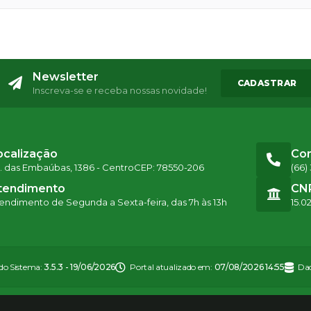
Newsletter
CADASTRAR
Inscreva-se e receba nossas novidade!
ocalização
Co
. das Embaúbas, 1386 - Centro
CEP: 78550-206
(66)
tendimento
CN
endimento de Segunda a Sexta-feira, das 7h às 13h
15.0
 do Sistema:
3.5.3 - 19/06/2026
Portal atualizado em:
07/08/2026 14:55
Dad