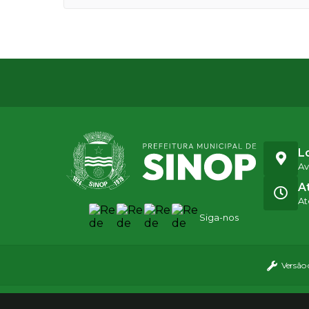
L
Av
A
At
Siga-nos
Versão