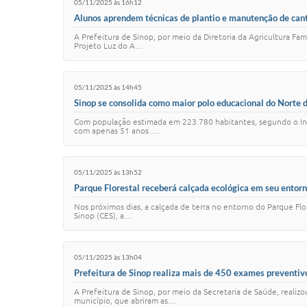
05/11/2025 às 16h12
Alunos aprendem técnicas de plantio e manutenção de cante
A Prefeitura de Sinop, por meio da Diretoria da Agricultura Fa
Projeto Luz do A…
05/11/2025 às 14h45
Sinop se consolida como maior polo educacional do Norte 
Com população estimada em 223.780 habitantes, segundo o Insti
com apenas 51 anos …
05/11/2025 às 13h52
Parque Florestal receberá calçada ecológica em seu entorno
Nos próximos dias, a calçada de terra no entorno do Parque Fl
Sinop (CES), a…
05/11/2025 às 13h04
Prefeitura de Sinop realiza mais de 450 exames preventiv
A Prefeitura de Sinop, por meio da Secretaria de Saúde, reali
município, que abriram as…