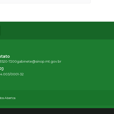
ntato
 3520-7200
gabinete@sinop.mt.gov.br
PJ
24.003/0001-32
os Abertos