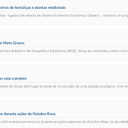
iros de hortaliças e plantas medicinais
miliar - ligada à Secretaria de Desenvolvimento Econômico (Sedec) -, mantém um pro
de Mato Grosso
tuto Brasileiro de Geografia e Estatística (IBGE), Sinop se consolidou como o pri
; veja o projeto
orestal de Sinop dará lugar às obras de construção de uma calçada ecológica. Uma r
os durante ações do Outubro Rosa
zou 462 exames preventivos durante as ações especiais do Outubro Rosa. As ativida