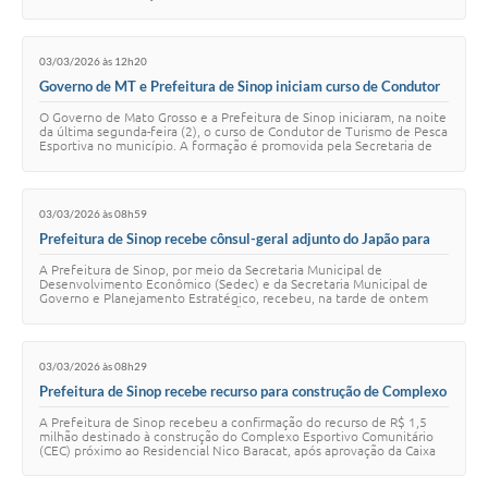
compilado demonstra crescimen…
03/03/2026 às 12h20
Governo de MT e Prefeitura de Sinop iniciam curso de Condutor
de Pesca Esportiva no município
O Governo de Mato Grosso e a Prefeitura de Sinop iniciaram, na noite
da última segunda-feira (2), o curso de Condutor de Turismo de Pesca
Esportiva no município. A formação é promovida pela Secretaria de
Estado de Desenv…
03/03/2026 às 08h59
Prefeitura de Sinop recebe cônsul-geral adjunto do Japão para
apresentação do potencial econômico da cidade
A Prefeitura de Sinop, por meio da Secretaria Municipal de
Desenvolvimento Econômico (Sedec) e da Secretaria Municipal de
Governo e Planejamento Estratégico, recebeu, na tarde de ontem
(2), o cônsul-geral adjunto do Japã…
03/03/2026 às 08h29
Prefeitura de Sinop recebe recurso para construção de Complexo
Esportivo no Nico Baracat
A Prefeitura de Sinop recebeu a confirmação do recurso de R$ 1,5
milhão destinado à construção do Complexo Esportivo Comunitário
(CEC) próximo ao Residencial Nico Baracat, após aprovação da Caixa
Econômica Federal e do M…