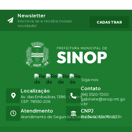
Newsletter
Inscreva-se e receba nossas
CADASTRAR
novidade!
Siga-nos
Contato
Localização
(66) 3520-7200
Av. das Embaúbas, 1386 - Centro
gabinete@sinop.mt.go
CEP: 78550-206
v.br
Atendimento
CNPJ
Atendimento de Segunda a Sexta-feira, das 7h às 13h
15.024.003/0001-32