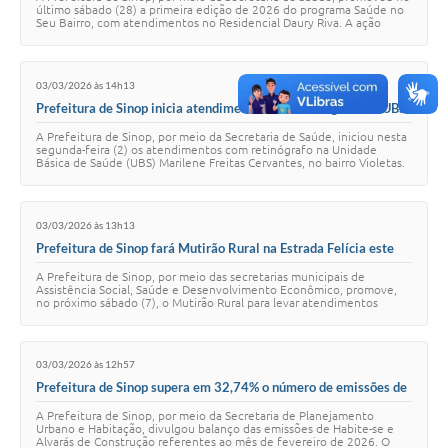
último sábado (28) a primeira edição de 2026 do programa Saúde no
Seu Bairro, com atendimentos no Residencial Daury Riva. A ação
ocorreu na Escola Munic…
03/03/2026 às 14h13
Prefeitura de Sinop inicia atendimentos com retinógrafo na UBS
Marilene Freitas Cervantes no Violetas
A Prefeitura de Sinop, por meio da Secretaria de Saúde, iniciou nesta
segunda-feira (2) os atendimentos com retinógrafo na Unidade
Básica de Saúde (UBS) Marilene Freitas Cervantes, no bairro Violetas.
A ação integra o pr…
03/03/2026 às 13h13
Prefeitura de Sinop fará Mutirão Rural na Estrada Felícia este
sábado (7)
A Prefeitura de Sinop, por meio das secretarias municipais de
Assistência Social, Saúde e Desenvolvimento Econômico, promove,
no próximo sábado (7), o Mutirão Rural para levar atendimentos
essenciais aos moradores das Ch…
03/03/2026 às 12h57
Prefeitura de Sinop supera em 32,74% o número de emissões de
Habite-se em fevereiro
A Prefeitura de Sinop, por meio da Secretaria de Planejamento
Urbano e Habitação, divulgou balanço das emissões de Habite-se e
Alvarás de Construção referentes ao mês de fevereiro de 2026. O